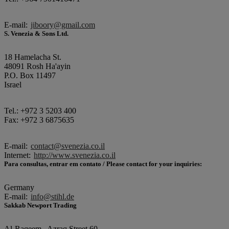
E-mail:
jiboory@gmail.com
S. Venezia & Sons Ltd.
18 Hamelacha St.
48091 Rosh Ha'ayin
P.O. Box 11497
Israel
Tel.: +972 3 5203 400
Fax: +972 3 6875635
E-mail:
contact@svenezia.co.il
Internet:
http://www.svenezia.co.il
Para consultas, entrar em contato / Please contact for your inquiries:
Germany
E-mail:
info@stihl.de
Sakkab Newport Trading
Al-Raqeem , Azraq Street 60