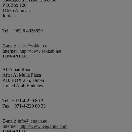
P.O.Box 120
11636 Amman
Jordan
Tel.: +962 6 4026829
E-mail:
sales@sakkab.net
Internet:
http://www.sakkab.net
JENGAN LLC.
Al Etihad Road
After Al Mulla Plaza
P.O. BOX 255, Dubai
United Arab Emirates
Tel.: +971-4-220 80 22
Fax: +971-4-220 80 33
E-mail:
info@jengan.ae
Internet:
http://www.jenganllc.com
JENGAN LLC.