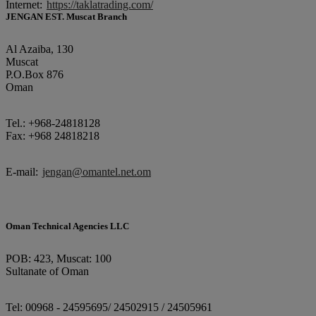
Internet:
https://taklatrading.com/
JENGAN EST. Muscat Branch
Al Azaiba, 130
Muscat
P.O.Box 876
Oman
Tel.: +968-24818128
Fax: +968 24818218
E-mail:
jengan@omantel.net.om
Oman Technical Agencies LLC
POB: 423, Muscat: 100
Sultanate of Oman
Tel: 00968 - 24595695/ 24502915 / 24505961