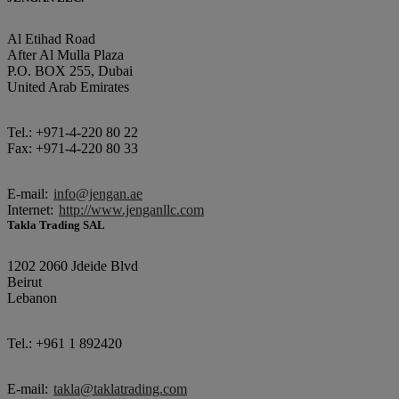
Al Etihad Road
After Al Mulla Plaza
P.O. BOX 255, Dubai
United Arab Emirates
Tel.: +971-4-220 80 22
Fax: +971-4-220 80 33
E-mail:
info@jengan.ae
Internet:
http://www.jenganllc.com
Takla Trading SAL
1202 2060 Jdeide Blvd
Beirut
Lebanon
Tel.: +961 1 892420
E-mail:
takla@taklatrading.com