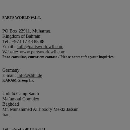
PARTS WORLD W.L.L
PO Box 22911, Muharraq,
Kingdom of Bahrain
Tel : +973 17 48 88 88
Email :
Info@partsworldwll.com
Website:
www.partsworldwll.com
Para consultas, entrar em contato / Please contact for your inquiries:
Germany
E-mail:
info@stihl.de
KARAM Group Inc
Unit ¾ Camp Sarah
Ma’amoul Complex
Baghdad
Mr. Muhammed Al Jiboory Mekki Jassim
Iraq
Tel.: +964 7901416471