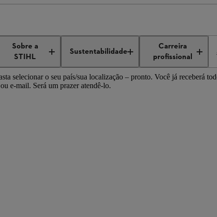
a STIHL em todo o mundo
Vendas da STIHL no Oriente Médio
Sobre a
Carreira
dio
Sustentabilidade
STIHL
profissional
sta selecionar o seu país/sua localização – pronto. Você já receberá to
 ou e-mail. Será um prazer atendê-lo.