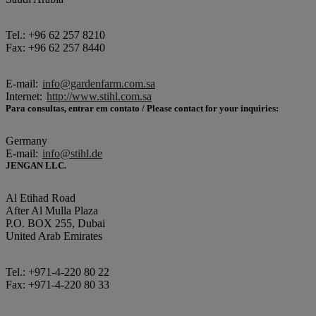
Tel.: +96 62 257 8210
Fax: +96 62 257 8440
E-mail:
info@gardenfarm.com.sa
Internet:
http://www.stihl.com.sa
Para consultas, entrar em contato / Please contact for your inquiries:
Germany
E-mail:
info@stihl.de
JENGAN LLC.
Al Etihad Road
After Al Mulla Plaza
P.O. BOX 255, Dubai
United Arab Emirates
Tel.: +971-4-220 80 22
Fax: +971-4-220 80 33