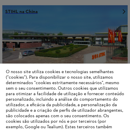
STIHL na China
O nosso site utiliza cookies e tecnologias semelhantes
("cookies"). Para disponibilizar o nosso site, utilizamos
determinados "cookies estritamente necessários", mesmo
sem o seu consentimento. Outros cookies que utilizamos
para otimizar a facilidade de utilização e fornecer conteúdo
STIHL nas Filipinas
personalizado, incluindo a análise do comportamento do
utilizador, a eficácia da publicidade, a personalização da
publicidade e a criação de perfis de utilizador abrangentes,
são colocados apenas com o seu consentimento. Os
cookies são utilizados por nós e por terceiros (por
Informações para fornecedores
exemplo, Google ou Tealium). Estes terceiros também
Produtos