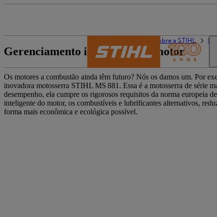
O mundo da STIHL
Sobre a STIHL
In
Gerenciamento inteligente do motor
Os motores a combustão ainda têm futuro? Nós os damos um. Por exe
inovadora motosserra STIHL MS 881. Essa é a motosserra de série ma
desempenho, ela cumpre os rigorosos requisitos da norma europeia 
inteligente do motor, os combustíveis e lubrificantes alternativos
forma mais econômica e ecológica possível.