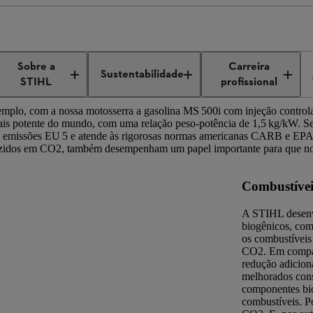
ovação
Tecnologia a combustão
Sobre a
Carreira
Sustentabilidade
STIHL
profissional
mplo, com a nossa motosserra a gasolina MS 500i com injeção control
is potente do mundo, com uma relação peso-potência de 1,5 kg/kW. Se
de emissões EU 5 e atende às rigorosas normas americanas CARB e EP
, reduzidos em CO2, também desempenham um papel importante para que 
Combustíveis
A STIHL desenv
biogênicos, c
os combustívei
CO2. Em compa
redução adicion
melhorados cons
componentes bi
combustíveis. P