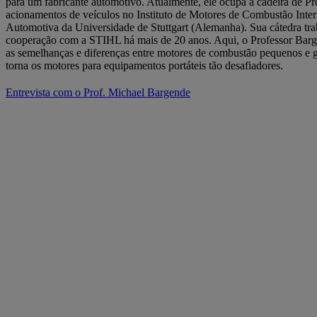
para um fabricante automotivo. Atualmente, ele ocupa a cadeira de Pr
acionamentos de veículos no Instituto de Motores de Combustão Inte
Automotiva da Universidade de Stuttgart (Alemanha). Sua cátedra tr
cooperação com a STIHL há mais de 20 anos. Aqui, o Professor Barg
as semelhanças e diferenças entre motores de combustão pequenos e g
torna os motores para equipamentos portáteis tão desafiadores.
Entrevista com o Prof. Michael Bargende