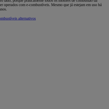
ro lado, porque praticamente todos os motores de combustão da
r operados com e-combustíveis. Mesmo que já estejam em uso há
anos.
ombustíveis alternativos