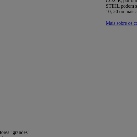
CO2. E, por out
STIHL podem se
10, 20 ou mais 
Mais sobre os c
tores "grandes"