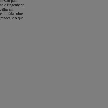
ofessor para
rna e Engenharia
abalha em
ende fala sobre
randes, e o que