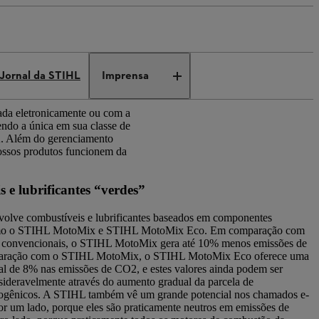
Jornal da STIHL
Imprensa
ada eletronicamente ou com a
ndo a única em sua classe de
A. Além do gerenciamento
nossos produtos funcionem da
 e lubrificantes “verdes”
olve combustíveis e lubrificantes baseados em componentes
omo o STIHL MotoMix e STIHL MotoMix Eco. Em comparação com
s convencionais, o STIHL MotoMix gera até 10% menos emissões de
ração com o STIHL MotoMix, o STIHL MotoMix Eco oferece uma
al de 8% nas emissões de CO2, e estes valores ainda podem ser
ideravelmente através do aumento gradual da parcela de
ogênicos. A STIHL também vê um grande potencial nos chamados e-
or um lado, porque eles são praticamente neutros em emissões de