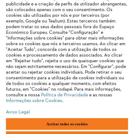
publicidade e a criação de perfis de utilizador abrangentes,
são colocados apenas com o seu consentimento. Os
cookies são utilizados por nós e por terceiros (por
Informações para fornecedores
exemplo, Google ou Tealium). Estes terceiros também
Produtos
podem tratar os seus dados pessoais fora do Espaço
Contacto
Económico Europeu. Consulte "Configuração" e
Carreira
Sistema de denúncia
"Informações sobre cookies" para obter mais informações
sobre os cookies que nós e terceiros usamos. Ao clicar em
"Aceitar Tudo", concorda com a utilização de todos os
cookies e processamento de dados associados. Ao clicar
em "Rejeitar tudo", rejeita o uso de quaisquer cookies que
não sejam estritamente necessários. Em "Configurar", pode
aceitar ou rejeitar cookies individuais. Pode retirar o seu
consentimento para a utilização de cookies individuais ou
de todos os cookies a qualquer momento, com efeitos
futuros, em "Cookies" no rodapé. Para mais informações,
consulte a nossa
Política de Privacidade
e as nossas
Informações sobre Cookies
.
Aviso Legal
Aceitar todos os cookies
Impressão
Política de privacidade
Informações sobre cookies