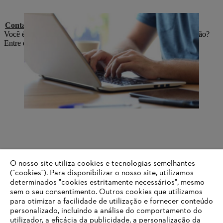
Contatos de imprensa
Você é representante de mídia e tem uma pergunta ou solicitação?
Entre em contato com a equipe de imprensa da STIHL.
O nosso site utiliza cookies e tecnologias semelhantes
("cookies"). Para disponibilizar o nosso site, utilizamos
determinados "cookies estritamente necessários", mesmo
sem o seu consentimento. Outros cookies que utilizamos
STIHL Timbersports® Series
para otimizar a facilidade de utilização e fornecer conteúdo
Saiba mais sobre a classe superior de corte de madeira esportivo em
personalizado, incluindo a análise do comportamento do
nossa área de imprensa no website TIMBERSPORTS®.
utilizador, a eficácia da publicidade, a personalização da