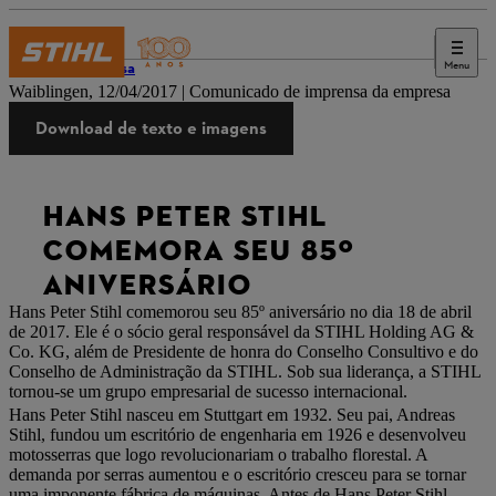
Menu
Imprensa
Waiblingen, 12/04/2017 | Comunicado de imprensa da empresa
Download de texto e imagens
HANS PETER STIHL
COMEMORA SEU 85º
ANIVERSÁRIO
Hans Peter Stihl comemorou seu 85º aniversário no dia 18 de abril
de 2017. Ele é o sócio geral responsável da STIHL Holding AG &
Co. KG, além de Presidente de honra do Conselho Consultivo e do
Conselho de Administração da STIHL. Sob sua liderança, a STIHL
tornou-se um grupo empresarial de sucesso internacional.
Hans Peter Stihl nasceu em Stuttgart em 1932. Seu pai, Andreas
Stihl, fundou um escritório de engenharia em 1926 e desenvolveu
motosserras que logo revolucionariam o trabalho florestal. A
demanda por serras aumentou e o escritório cresceu para se tornar
uma imponente fábrica de máquinas. Antes de Hans Peter Stihl