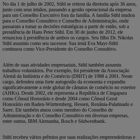
No dia 1 de julho de 2002, Stihl se retirou da diretoria após 36 anos,
junto com seus irmãos, passando a gestão operacional da empresa
para um Conselho Executivo fora da família. A família Stihl mudou
para o Conselho Consultivo e Conselho de Administração, onde
passaram a tomar as decisões estratégicas a partir de então, sob a
presidência de Hans Peter Stihl. Em 30 de junho de 2012, ele
renunciou à presidência de ambos os cargos. Seu filho Dr. Nikolas
Stihl assumiu como seu sucessor. Sua irmã Eva Mayr-Stihl
continuou como Vice-Presidente do Conselho Consultivo.
Além de suas atividades empresariais, Stihl também assumiu
trabalhos voluntários. Por exemplo, foi presidente da Associação
Alemã da Indústria e do Comércio (DIHT) de 1988 a 2001. Neste
cargo, defendeu uma forte autogestão da economia e expandiu
significativamente a rede global de câmaras de comércio no exterior
(AHKs). Desde 2002, ele representa a República de Cingapura
como Cônsul Honorário e desde 2004 como Cônsul Geral
Honorário em Baden-Württemberg, Hessen, Renânia-Palatinado e
Sarre. Ele também atuou como membro do Conselho de
Administração e do Conselho Consultivo em diversas empresas,
entre outras, IBM Alemanha, Bosch e Südwestbank.
Stihl recebeu vários prêmios por suas realizações empreendedoras e