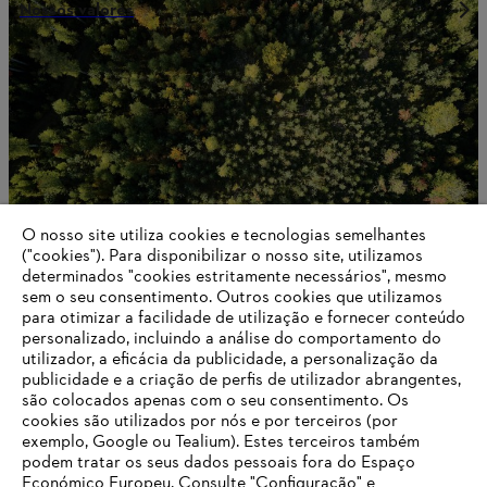
Nossos valores
O nosso site utiliza cookies e tecnologias semelhantes
("cookies"). Para disponibilizar o nosso site, utilizamos
determinados "cookies estritamente necessários", mesmo
sem o seu consentimento. Outros cookies que utilizamos
para otimizar a facilidade de utilização e fornecer conteúdo
A História da STIHL
personalizado, incluindo a análise do comportamento do
utilizador, a eficácia da publicidade, a personalização da
publicidade e a criação de perfis de utilizador abrangentes,
são colocados apenas com o seu consentimento. Os
cookies são utilizados por nós e por terceiros (por
Informações para fornecedores
exemplo, Google ou Tealium). Estes terceiros também
Produtos
podem tratar os seus dados pessoais fora do Espaço
Contacto
Económico Europeu. Consulte "Configuração" e
Carreira