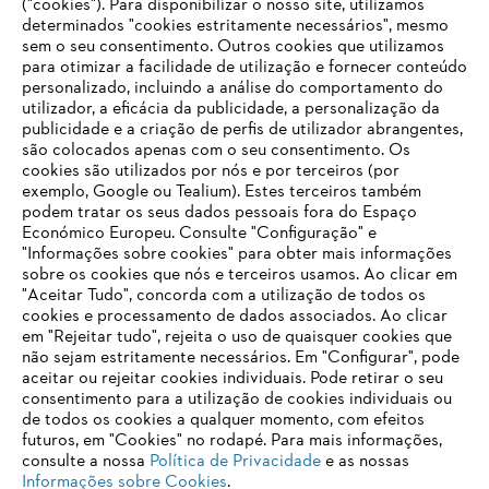
("cookies"). Para disponibilizar o nosso site, utilizamos
determinados "cookies estritamente necessários", mesmo
sem o seu consentimento. Outros cookies que utilizamos
para otimizar a facilidade de utilização e fornecer conteúdo
Produção e vendas internacionais
personalizado, incluindo a análise do comportamento do
utilizador, a eficácia da publicidade, a personalização da
publicidade e a criação de perfis de utilizador abrangentes,
são colocados apenas com o seu consentimento. Os
cookies são utilizados por nós e por terceiros (por
Informações para fornecedores
exemplo, Google ou Tealium). Estes terceiros também
Produtos
podem tratar os seus dados pessoais fora do Espaço
Contacto
Económico Europeu. Consulte "Configuração" e
Carreira
Sistema de denúncia
"Informações sobre cookies" para obter mais informações
sobre os cookies que nós e terceiros usamos. Ao clicar em
"Aceitar Tudo", concorda com a utilização de todos os
cookies e processamento de dados associados. Ao clicar
em "Rejeitar tudo", rejeita o uso de quaisquer cookies que
não sejam estritamente necessários. Em "Configurar", pode
aceitar ou rejeitar cookies individuais. Pode retirar o seu
consentimento para a utilização de cookies individuais ou
de todos os cookies a qualquer momento, com efeitos
futuros, em "Cookies" no rodapé. Para mais informações,
consulte a nossa
Política de Privacidade
e as nossas
Informações sobre Cookies
.