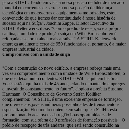
para a STIHL. Tendo em vista a nossa posição de líder de mercado
mundial em correntes de serra e a nossa posição de liderança
tecnológica em motosserras e equipamentos motorizados, estou
convencido de que iremos dar continuidade à nossa história de
sucesso aqui na Suíça". Joachim Zappe, Diretor Executivo da
STIHL Kettenwerk, disse: "Com o prédio de recepção e a própria
cantina, a unidade de produção suíça em Wil e Bronschhofen é
reforçada e se torna ainda mais atrativa." A STIHL Kettenwerk
emprega atualmente cerca de 950 funcionários e, portanto, é a maior
empresa industrial da cidade.
Compromisso com a unidade suíça
"Com a construção do novo edifício, a empresa reforça mais uma
vez seu comprometimento com a unidade de Wil e Bronschhofen, o
que nos deixa muito contentes. STIHL e Wil – aqui tem história.
Vocês estão aqui há mais de 45 anos, criando e mantendo empregos
e investindo constantemente no futuro", elogiou a prefeita Susanne
Hartmann. O Conselheiro de Governo Stefan Kölliker
complementou: "A STIHL é uma excelente empresa de formação,
que oferece aos jovens inúmeras possibilidades de treinamento e
especialização. Fico muito contente em saber que a STIHL está
proporcionando aos jovens da região boas oportunidades de
formação, com sua oferta de 9 profissões de formação possíveis". O
prédio de recepção de três andares, que está sendo construído na