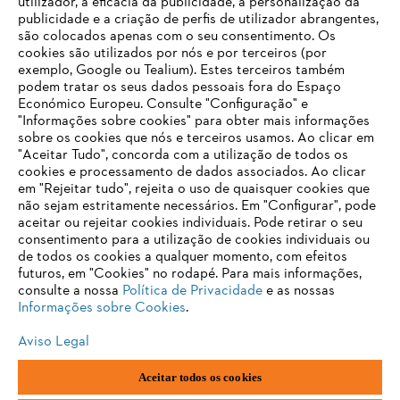
utilizador, a eficácia da publicidade, a personalização da
publicidade e a criação de perfis de utilizador abrangentes,
são colocados apenas com o seu consentimento. Os
cookies são utilizados por nós e por terceiros (por
Informações para fornecedores
exemplo, Google ou Tealium). Estes terceiros também
Produtos
podem tratar os seus dados pessoais fora do Espaço
Contacto
Económico Europeu. Consulte "Configuração" e
Carreira
Sistema de denúncia
"Informações sobre cookies" para obter mais informações
sobre os cookies que nós e terceiros usamos. Ao clicar em
"Aceitar Tudo", concorda com a utilização de todos os
cookies e processamento de dados associados. Ao clicar
em "Rejeitar tudo", rejeita o uso de quaisquer cookies que
não sejam estritamente necessários. Em "Configurar", pode
aceitar ou rejeitar cookies individuais. Pode retirar o seu
consentimento para a utilização de cookies individuais ou
de todos os cookies a qualquer momento, com efeitos
futuros, em "Cookies" no rodapé. Para mais informações,
consulte a nossa
Política de Privacidade
e as nossas
Informações sobre Cookies
.
Aviso Legal
Aceitar todos os cookies
Impressão
Política de privacidade
Informações sobre cookies