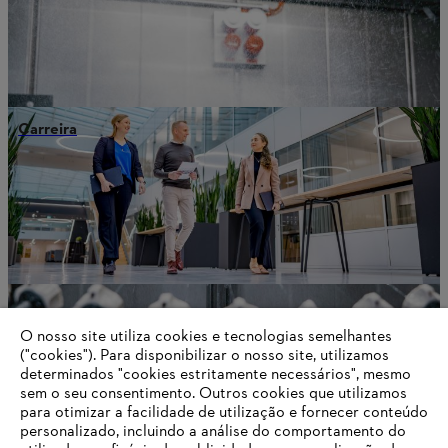
Carreira
O nosso site utiliza cookies e tecnologias semelhantes
("cookies"). Para disponibilizar o nosso site, utilizamos
determinados "cookies estritamente necessários", mesmo
sem o seu consentimento. Outros cookies que utilizamos
para otimizar a facilidade de utilização e fornecer conteúdo
Rede de fabricação
personalizado, incluindo a análise do comportamento do