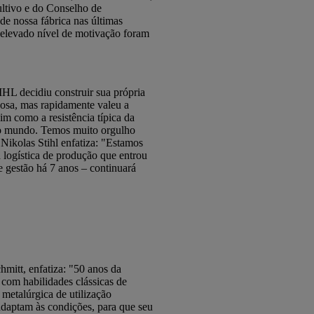
ultivo e do Conselho de
e nossa fábrica nas últimas
 elevado nível de motivação foram
IHL decidiu construir sua própria
josa, mas rapidamente valeu a
im como a resistência típica da
o o mundo. Temos muito orgulho
Nikolas Stihl enfatiza: "Estamos
 logística de produção que entrou
 gestão há 7 anos – continuará
mitt, enfatiza: "50 anos da
om habilidades clássicas de
 metalúrgica de utilização
adaptam às condições, para que seu