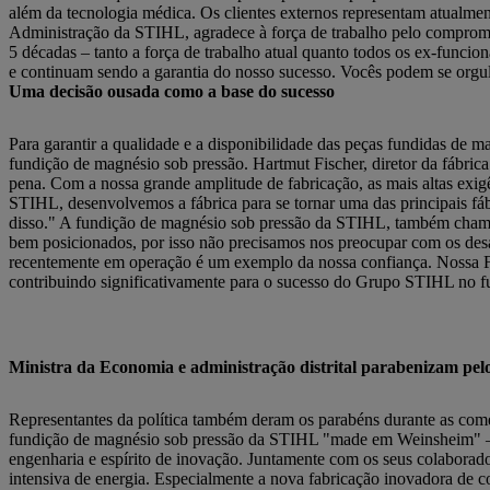
além da tecnologia médica. Os clientes externos representam atualme
Administração da STIHL, agradece à força de trabalho pelo comprom
5 décadas – tanto a força de trabalho atual quanto todos os ex-func
e continuam sendo a garantia do nosso sucesso. Vocês podem se orgul
Uma decisão ousada como a base do sucesso
Para garantir a qualidade e a disponibilidade das peças fundidas de 
fundição de magnésio sob pressão. Hartmut Fischer, diretor da fábri
pena. Com a nossa grande amplitude de fabricação, as mais altas exig
STIHL, desenvolvemos a fábrica para se tornar uma das principais f
disso." A fundição de magnésio sob pressão da STIHL, também chamada
bem posicionados, por isso não precisamos nos preocupar com os desaf
recentemente em operação é um exemplo da nossa confiança. Nossa Fáb
contribuindo significativamente para o sucesso do Grupo STIHL no f
Ministra da Economia e administração distrital parabenizam pelo
Representantes da política também deram os parabéns durante as com
fundição de magnésio sob pressão da STIHL "made em Weinsheim" – a
engenharia e espírito de inovação. Juntamente com os seus colaboradore
intensiva de energia. Especialmente a nova fabricação inovadora de 