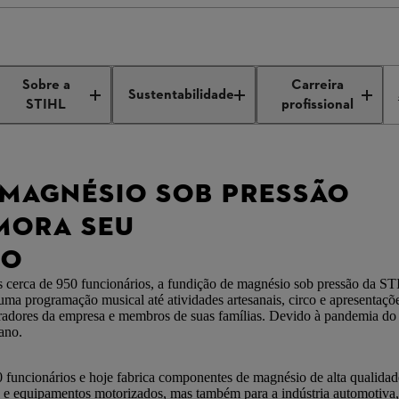
ção de magnésio sob pressão da STIHL comemora seu 50º aniversário
Sobre a
Carreira
Sustentabilidade
STIHL
profissional
 MAGNÉSIO SOB PRESSÃO
MORA SEU
IO
os cerca de 950 funcionários, a fundição de magnésio sob pressão da 
uma programação musical até atividades artesanais, circo e apresentaçõ
aboradores da empresa e membros de suas famílias. Devido à pandemia d
ano.
cionários e hoje fabrica componentes de magnésio de alta qualidad
e equipamentos motorizados, mas também para a indústria automotiva, de