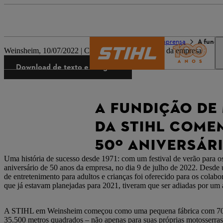
O mundo da STIHL
Imprensa
A fundi
Weinsheim, 10/07/2022 | Comunicado de imprensa da empresa
Download de texto e imagens
A FUNDIÇÃO DE
DA STIHL COME
50º ANIVERSÁR
Uma história de sucesso desde 1971: com um festival de verão para 
aniversário de 50 anos da empresa, no dia 9 de julho de 2022. Desde 
de entretenimento para adultos e crianças foi oferecido para os col
que já estavam planejadas para 2021, tiveram que ser adiadas por um 
A STIHL em Weinsheim começou como uma pequena fábrica com 70 fun
35.500 metros quadrados – não apenas para suas próprias motosserras 