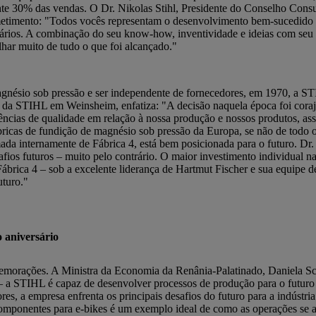
nte 30% das vendas. O Dr. Nikolas Stihl, Presidente do Conselho Cons
etimento: "Todos vocês representam o desenvolvimento bem-sucedido d
ionários. A combinação do seu know-how, inventividade e ideias com seu
har muito de tudo o que foi alcançado."
magnésio sob pressão e ser independente de fornecedores, em 1970, a ST
ca da STIHL em Weinsheim, enfatiza: "A decisão naquela época foi cora
ências de qualidade em relação à nossa produção e nossos produtos, ass
ábricas de fundição de magnésio sob pressão da Europa, se não de tod
 internamente de Fábrica 4, está bem posicionada para o futuro. Dr. 
ios futuros – muito pelo contrário. O maior investimento individual na
rica 4 – sob a excelente liderança de Hartmut Fischer e sua equipe de
uturo."
 aniversário
emorações. A Ministra da Economia da Renânia-Palatinado, Daniela Sch
 STIHL é capaz de desenvolver processos de produção para o futuro c
s, a empresa enfrenta os principais desafios do futuro para a indústria
componentes para e-bikes é um exemplo ideal de como as operações se 