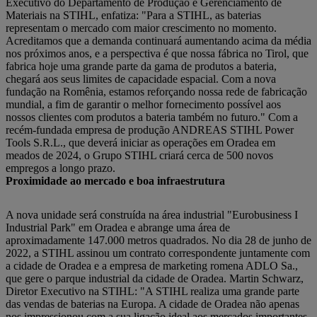
Executivo do Departamento de Produção e Gerenciamento de
Materiais na STIHL, enfatiza: "Para a STIHL, as baterias
representam o mercado com maior crescimento no momento.
Acreditamos que a demanda continuará aumentando acima da média
nos próximos anos, e a perspectiva é que nossa fábrica no Tirol, que
fabrica hoje uma grande parte da gama de produtos a bateria,
chegará aos seus limites de capacidade espacial. Com a nova
fundação na Romênia, estamos reforçando nossa rede de fabricação
mundial, a fim de garantir o melhor fornecimento possível aos
nossos clientes com produtos a bateria também no futuro." Com a
recém-fundada empresa de produção ANDREAS STIHL Power
Tools S.R.L., que deverá iniciar as operações em Oradea em
meados de 2024, o Grupo STIHL criará cerca de 500 novos
empregos a longo prazo.
Proximidade ao mercado e boa infraestrutura
A nova unidade será construída na área industrial "Eurobusiness I
Industrial Park" em Oradea e abrange uma área de
aproximadamente 147.000 metros quadrados. No dia 28 de junho de
2022, a STIHL assinou um contrato correspondente juntamente com
a cidade de Oradea e a empresa de marketing romena ADLO Sa.,
que gere o parque industrial da cidade de Oradea. Martin Schwarz,
Diretor Executivo na STIHL: "A STIHL realiza uma grande parte
das vendas de baterias na Europa. A cidade de Oradea não apenas
nos impressionou com a sua ligação ideal aos mercados importantes