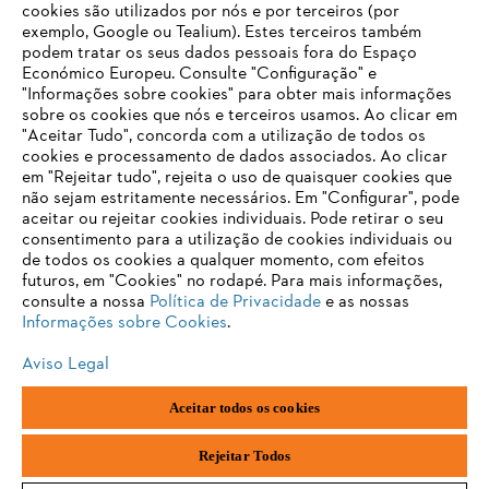
cookies são utilizados por nós e por terceiros (por
Informações para fornecedores
exemplo, Google ou Tealium). Estes terceiros também
Produtos
podem tratar os seus dados pessoais fora do Espaço
Contacto
Económico Europeu. Consulte "Configuração" e
Carreira
Sistema de denúncia
"Informações sobre cookies" para obter mais informações
sobre os cookies que nós e terceiros usamos. Ao clicar em
"Aceitar Tudo", concorda com a utilização de todos os
cookies e processamento de dados associados. Ao clicar
em "Rejeitar tudo", rejeita o uso de quaisquer cookies que
não sejam estritamente necessários. Em "Configurar", pode
aceitar ou rejeitar cookies individuais. Pode retirar o seu
consentimento para a utilização de cookies individuais ou
de todos os cookies a qualquer momento, com efeitos
futuros, em "Cookies" no rodapé. Para mais informações,
consulte a nossa
Política de Privacidade
e as nossas
Informações sobre Cookies
.
Aviso Legal
Aceitar todos os cookies
Impressão
Política de privacidade
Informações sobre cookies
Andreas Stihl, S.A.
Rejeitar Todos