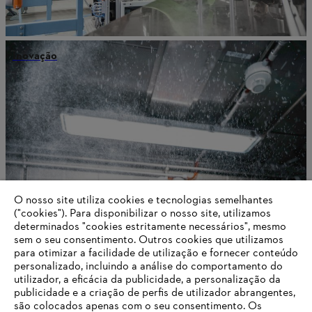
Inovação
O nosso site utiliza cookies e tecnologias semelhantes
("cookies"). Para disponibilizar o nosso site, utilizamos
determinados "cookies estritamente necessários", mesmo
sem o seu consentimento. Outros cookies que utilizamos
para otimizar a facilidade de utilização e fornecer conteúdo
Sobre a STIHL
personalizado, incluindo a análise do comportamento do
utilizador, a eficácia da publicidade, a personalização da
publicidade e a criação de perfis de utilizador abrangentes,
são colocados apenas com o seu consentimento. Os