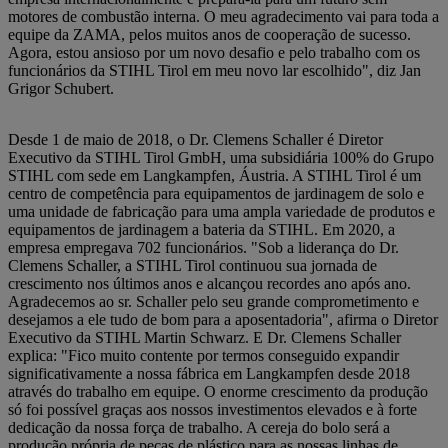
motores de combustão interna. O meu agradecimento vai para toda a
equipe da ZAMA, pelos muitos anos de cooperação de sucesso.
Agora, estou ansioso por um novo desafio e pelo trabalho com os
funcionários da STIHL Tirol em meu novo lar escolhido", diz Jan
Grigor Schubert.
Desde 1 de maio de 2018, o Dr. Clemens Schaller é Diretor
Executivo da STIHL Tirol GmbH, uma subsidiária 100% do Grupo
STIHL com sede em Langkampfen, Áustria. A STIHL Tirol é um
centro de competência para equipamentos de jardinagem de solo e
uma unidade de fabricação para uma ampla variedade de produtos e
equipamentos de jardinagem a bateria da STIHL. Em 2020, a
empresa empregava 702 funcionários. "Sob a liderança do Dr.
Clemens Schaller, a STIHL Tirol continuou sua jornada de
crescimento nos últimos anos e alcançou recordes ano após ano.
Agradecemos ao sr. Schaller pelo seu grande comprometimento e
desejamos a ele tudo de bom para a aposentadoria", afirma o Diretor
Executivo da STIHL Martin Schwarz. E Dr. Clemens Schaller
explica: "Fico muito contente por termos conseguido expandir
significativamente a nossa fábrica em Langkampfen desde 2018
através do trabalho em equipe. O enorme crescimento da produção
só foi possível graças aos nossos investimentos elevados e à forte
dedicação da nossa força de trabalho. A cereja do bolo será a
produção própria de peças de plástico para as nossas linhas de