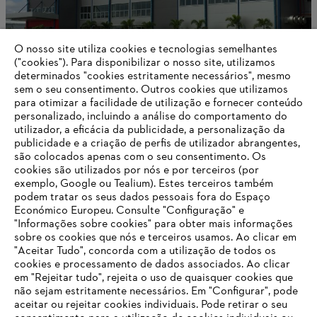
O nosso site utiliza cookies e tecnologias semelhantes
("cookies"). Para disponibilizar o nosso site, utilizamos
determinados "cookies estritamente necessários", mesmo
sem o seu consentimento. Outros cookies que utilizamos
para otimizar a facilidade de utilização e fornecer conteúdo
Produção e vendas internacionais
personalizado, incluindo a análise do comportamento do
utilizador, a eficácia da publicidade, a personalização da
publicidade e a criação de perfis de utilizador abrangentes,
são colocados apenas com o seu consentimento. Os
cookies são utilizados por nós e por terceiros (por
Informações para fornecedores
exemplo, Google ou Tealium). Estes terceiros também
Produtos
podem tratar os seus dados pessoais fora do Espaço
Contacto
Económico Europeu. Consulte "Configuração" e
Carreira
Sistema de denúncia
"Informações sobre cookies" para obter mais informações
sobre os cookies que nós e terceiros usamos. Ao clicar em
"Aceitar Tudo", concorda com a utilização de todos os
cookies e processamento de dados associados. Ao clicar
em "Rejeitar tudo", rejeita o uso de quaisquer cookies que
não sejam estritamente necessários. Em "Configurar", pode
aceitar ou rejeitar cookies individuais. Pode retirar o seu