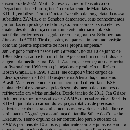
dezembro de 2022. Martin Schwarz, Diretor Executivo do
Departamento de Produção e Gerenciamento de Materiais na
STIHL, enfatiza: "Como Diretor Executivo de longa data da nossa
subsidiária ZAMA, o sr. Schubert demonstrou seus conhecimentos
profundos em produção e fabricação, bem como suas excelentes
qualidades de liderança em um ambiente internacional. Estou
satisfeito por termos conseguido recrutar agora o sr. Schubert para a
diretoria da STIHL Tirol e, assim, ocupar esta importante posição
com um gerente experiente de nossa própria empresa."
Jan Grigor Schubert nasceu em Gütersloh, no dia 10 de junho de
1966. Ele é casado e tem um filho. Após concluir seus estudos de
engenharia mecânica na RWTH Aachen, ele começou sua carreira
profissional em 1990 como planejador de produção na Robert
Bosch GmbH. De 1996 a 2011, ele ocupou vários cargos de
liderança sênior na BSH Hausgeräte na Alemanha, China e no
Brasil. Mais recentemente, como membro da diretoria da BSH
China, ele foi responsável pelo desenvolvimento de aparelhos de
refrigeração em várias unidades. Desde janeiro de 2012, Jan Grigor
Schubert é o diretor executivo da ZAMA, uma subsidiária 100% da
STIHL que fabrica carburadores, peças rotativas de precisão e
chicotes de cabos para equipamentos motorizados de silvicultura e
jardinagem. "Agradeço a confiança da família Stihl e do Conselho
Executivo. Tenho orgulho de ter contribuído para o sucesso da
ZAMA por mais de 10 anos e, juntamente com a equipe, expandir a
empresa internacionalmente e prepará-la para um futuro sem