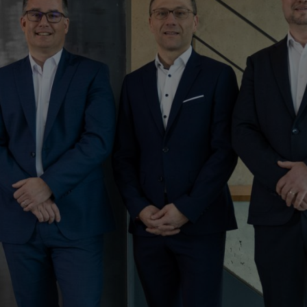
 a STIHL ao nosso lado, fortalecemos de maneira sustentável a noss
onalmente independente na sua forma atual. Ambos os Diretores Exec
a da Saxônia.
 e foi fundada em 1992. Tendo começado com 15 funcionários, a empr
ionamento, acoplamento e corte, assim como equipamentos de jardinagem
uramento de cerca de 100 milhões de euros.