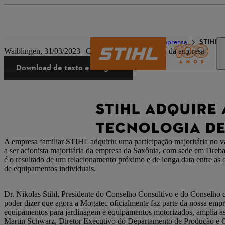
O mundo da STIHL
Imprensa
STIHL a
Waiblingen, 31/03/2023 | Comunicado de imprensa da empresa
Download de texto e imagens
STIHL ADQUIRE 
TECNOLOGIA D
A empresa familiar STIHL adquiriu uma participação majoritária no 
a ser acionista majoritária da empresa da Saxônia, com sede em Dreb
é o resultado de um relacionamento próximo e de longa data entre as
de equipamentos individuais.
Dr. Nikolas Stihl, Presidente do Conselho Consultivo e do Conselho
poder dizer que agora a Mogatec oficialmente faz parte da nossa emp
equipamentos para jardinagem e equipamentos motorizados, amplia as
Martin Schwarz, Diretor Executivo do Departamento de Produção e G