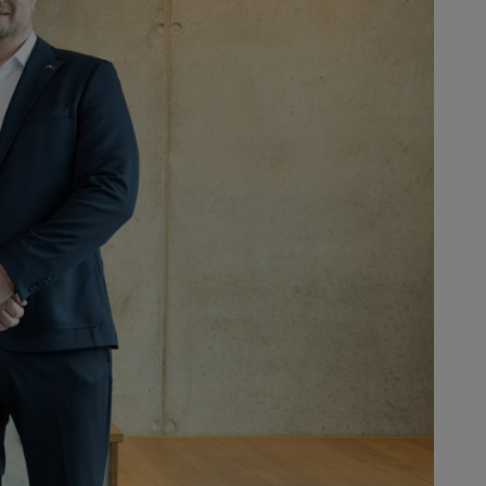
a unidade em Drebach." A empresa
utivos da Mogatec, Tobias Wetzel
esa, que hoje conta com cerca de
 elétricos e bateria, na sede da