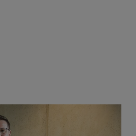
änitz e Tobias Wetzel (Diretores Executivos da Mogatec)
capítulo da história de sucesso