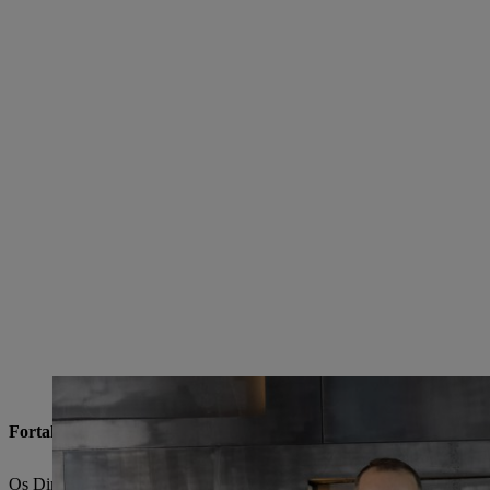
Altas expectativas para a jornada em comum (a partir da esquerda): Erik Jac
Fortalecimento da unidade de Drebach, na Saxônia
Os Diretores Executivos da Mogatec, Tobias Wetzel e Alexander Grän