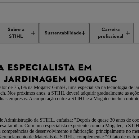
dquire a especialista em tecnologia de jardinagem Mogatec
Sobre a
Carreira
Sustentabilidade
STIHL
profissional
A ESPECIALISTA EM
E JARDINAGEM MOGATEC
valor de 75,1% na Mogatec GmbH, uma especialista na tecnologia de ja
ach. Nos próximos anos, a STIHL deverá adquirir gradualmente as açõe
 duas empresas. A cooperação entre a STIHL e a Mogatec inclui contrat
 de Administração da STIHL, enfatiza: "Depois de quase 30 anos de co
resa familiar. Com uma especialista experiente como a Mogatec, a STI
 competências de desenvolvimento e fabricação, principalmente no mer
erenciamento de Materiais da STIHL, complementa: "O fato de os fun