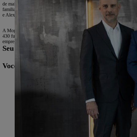
de mais de 30 anos da Mogatec. Com uma empresa líder mundial como
familiar STIHL pretende manter a Mogatec como uma empresa operaci
e Alexander Gränitz, continuarão a dirigir operacionalmente a empres
A Mogatec GmbH é especialista em tecnologia de jardinagem moderna
430 funcionários, produz componentes para a produção sistemas de ac
empresa em Drebach, na Saxônia. Em 2021, a Mogatec atingiu um fat
Seu contato de imprensa
Você também pode se interessar