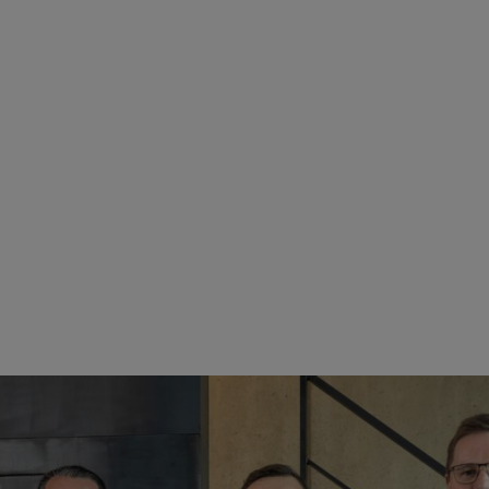
hmann (sócio da Mogatec), Martin Schwarz (Conselho Executivo da STIHL), Alexander Gr
itz, enfatizam: "Com a integração ao Grupo STIHL, iniciamos um novo 