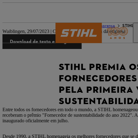
O mundo da STIHL
Imprensa
STIHL p
Waiblingen, 29/07/2023 | Comunicado de imprensa da empresa
Download de texto e imagens
STIHL PREMIA 
FORNECEDORES 
PELA PRIMEIRA
SUSTENTABILID
Entre todos os fornecedores em todo o mundo, a STIHL homenageou c
receberam o prêmio "Fornecedor de sustentabilidade do ano 2022". 
inaugurado oficialmente em julho.
Desde 1990, a STIHL homenageia os melhores fornecedores que se des