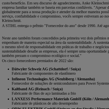
custo/benefício. Em seu discurso de agradecimento, Anke Kleinschm
empresa familiar também se baseia em parcerias confiáveis. "Apesar d
globalmente para a nossa produção e atender da melhor maneira poss
serviço, confiabilidade e compromisso, vocês sempre estiveram ao no
Kleinschmit.
A STIHL entrega o prêmio "Fornecedor do ano" desde 1990. Até agora
Neste ano também foram concedidos pela primeira vez dois prêmios n
empenham de maneira especial na área da sustentabilidade. A sustent
o mesmo nível de responsabilidade em práticas de trabalho e negócio
sustentabilidade desafie as empresas, ela é sempre uma oportunidade 
também prezam o compromisso ecológico e social."
Os cinco fornecedores premiados de 2022 são:
Dätwyler Schweiz AG (Schattdorf / Suíça)
Fabricante de componentes de elastômero
Infineon Technologies AG (Neubiberg / Alemanha)
Fornecedor de soluções de semicondutores para Power Systems 
Kaltband AG (Reinach / Suíça)
Fabricante de fitas de aço laminadas a frio
LANXESS Performance Materials GmbH (Köln / Alemanh
Fabricante de plásticos de alto desempenho
ODW-ELEKTRIK GmbH (Steinau an der Straße / Aleman