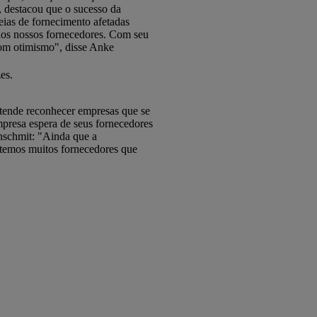
 destacou que o sucesso da
eias de fornecimento afetadas
aos nossos fornecedores. Com seu
com otimismo", disse Anke
zes.
etende reconhecer empresas que se
mpresa espera de seus fornecedores
inschmit: "Ainda que a
e temos muitos fornecedores que