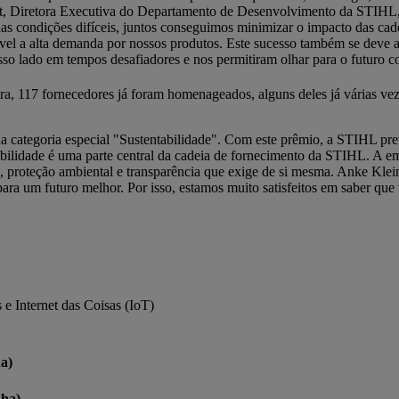
it, Diretora Executiva do Departamento de Desenvolvimento da STIHL,
as condições difíceis, juntos conseguimos minimizar o impacto das cad
ível a alta demanda por nossos produtos. Este sucesso também se deve 
sso lado em tempos desafiadores e nos permitiram olhar para o futuro 
, 117 fornecedores já foram homenageados, alguns deles já várias ve
a categoria especial "Sustentabilidade". Com este prêmio, a STIHL pr
abilidade é uma parte central da cadeia de fornecimento da STIHL. A e
s, proteção ambiental e transparência que exige de si mesma. Anke Kle
para um futuro melhor. Por isso, estamos muito satisfeitos em saber qu
e Internet das Coisas (IoT)
a)
ha)