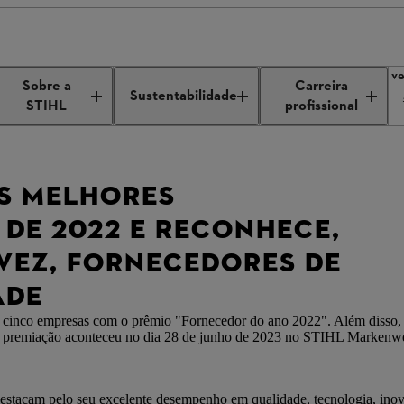
remia os melhores fornecedores de 2022 e reconhece, pela primeira ve
Sobre a
Carreira
Sustentabilidade
STIHL
profissional
OS MELHORES
DE 2022 E RECONHECE,
 VEZ, FORNECEDORES DE
ADE
inco empresas com o prêmio "Fornecedor do ano 2022". Além disso, p
A premiação aconteceu no dia 28 de junho de 2023 no STIHL Markenwe
tacam pelo seu excelente desempenho em qualidade, tecnologia, inova