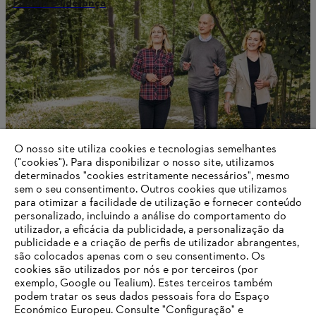
Família e liderança
O nosso site utiliza cookies e tecnologias semelhantes
("cookies"). Para disponibilizar o nosso site, utilizamos
determinados "cookies estritamente necessários", mesmo
sem o seu consentimento. Outros cookies que utilizamos
para otimizar a facilidade de utilização e fornecer conteúdo
STIHL Brand World
personalizado, incluindo a análise do comportamento do
utilizador, a eficácia da publicidade, a personalização da
publicidade e a criação de perfis de utilizador abrangentes,
são colocados apenas com o seu consentimento. Os
cookies são utilizados por nós e por terceiros (por
Informações para fornecedores
exemplo, Google ou Tealium). Estes terceiros também
Produtos
podem tratar os seus dados pessoais fora do Espaço
Contacto
Carreira
Económico Europeu. Consulte "Configuração" e