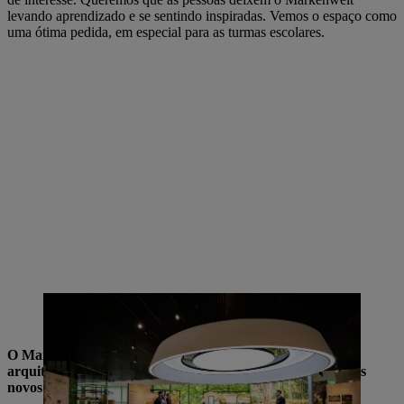
levando aprendizado e se sentindo inspiradas. Vemos o espaço como
uma ótima pedida, em especial para as turmas escolares.
No cinema giratório da floresta, os visitantes podem conhecer as
diferentes estações do ano e os habitats de uma floresta.
O Markenwelt e o novo conjunto de edifícios têm uma
arquitetura especial. Por favor, expliquem a orientação dos
novos edifícios em termos de design.