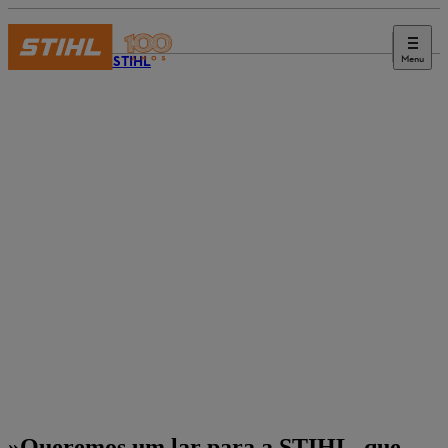
Menu
Revista STIHL
»Queremos um lar para a STIHL, que