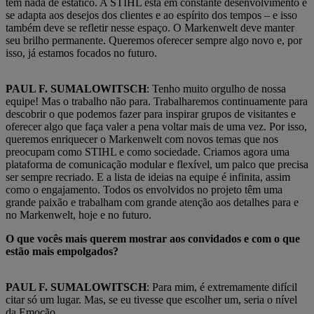
tem nada de estático. A STIHL está em constante desenvolvimento e
se adapta aos desejos dos clientes e ao espírito dos tempos – e isso
também deve se refletir nesse espaço. O Markenwelt deve manter
seu brilho permanente. Queremos oferecer sempre algo novo e, por
isso, já estamos focados no futuro.
PAUL F. SUMALOWITSCH
: Tenho muito orgulho de nossa
equipe! Mas o trabalho não para. Trabalharemos continuamente para
descobrir o que podemos fazer para inspirar grupos de visitantes e
oferecer algo que faça valer a pena voltar mais de uma vez. Por isso,
queremos enriquecer o Markenwelt com novos temas que nos
preocupam como STIHL e como sociedade. Criamos agora uma
plataforma de comunicação modular e flexível, um palco que precisa
ser sempre recriado. E a lista de ideias na equipe é infinita, assim
como o engajamento. Todos os envolvidos no projeto têm uma
grande paixão e trabalham com grande atenção aos detalhes para e
no Markenwelt, hoje e no futuro.
O que vocês mais querem mostrar aos convidados e com o que
estão mais empolgados?
PAUL F. SUMALOWITSCH
: Para mim, é extremamente difícil
citar só um lugar. Mas, se eu tivesse que escolher um, seria o nível
da Emoção.