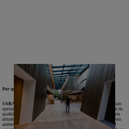
O design marcante da fachada também se estende para o interior do
STIHL Markenwelt. O jogo de cores dos painéis muda de acordo
com a hora do dia, o clima e a incidência de luz.
Por que é importante para a STIHL investir na marca?
SARAH GEWERT
: Hoje em dia, os clientes não compram mais
apenas um produto, mas observam o que há por trás dele. Além da
qualidade e da força de inovação, também ganhamos pontos pela
atitude, as emoções e a experiência de compra. Especialmente em
ambientes de mercado com alta pressão competitiva, é possível