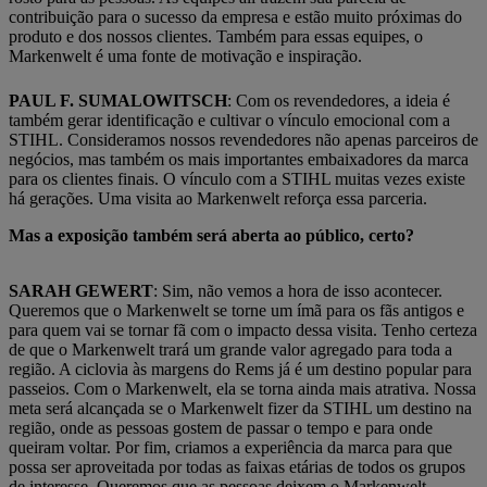
contribuição para o sucesso da empresa e estão muito próximas do
produto e dos nossos clientes. Também para essas equipes, o
Markenwelt é uma fonte de motivação e inspiração.
PAUL F. SUMALOWITSCH
: Com os revendedores, a ideia é
também gerar identificação e cultivar o vínculo emocional com a
STIHL. Consideramos nossos revendedores não apenas parceiros de
negócios, mas também os mais importantes embaixadores da marca
para os clientes finais. O vínculo com a STIHL muitas vezes existe
há gerações. Uma visita ao Markenwelt reforça essa parceria.
Mas a exposição também será aberta ao público, certo?
SARAH GEWERT
: Sim, não vemos a hora de isso acontecer.
Queremos que o Markenwelt se torne um ímã para os fãs antigos e
para quem vai se tornar fã com o impacto dessa visita. Tenho certeza
de que o Markenwelt trará um grande valor agregado para toda a
região. A ciclovia às margens do Rems já é um destino popular para
passeios. Com o Markenwelt, ela se torna ainda mais atrativa. Nossa
meta será alcançada se o Markenwelt fizer da STIHL um destino na
região, onde as pessoas gostem de passar o tempo e para onde
queiram voltar. Por fim, criamos a experiência da marca para que
possa ser aproveitada por todas as faixas etárias de todos os grupos
de interesse. Queremos que as pessoas deixem o Markenwelt