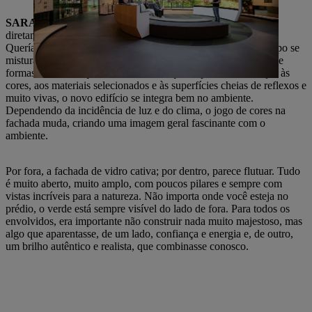
SARAH GEWERT
: A localização da Fábrica 1 é especial:
diretamente às margens do Rems e cercada por muita floresta.
Queríamos criar algo que fosse único, mas que ao mesmo tempo se
misturasse à natureza. Por isso, foi escolhida uma linguagem de
formas marcante, que é retilínea, mas que impressiona. Graças às
cores, aos materiais selecionados e às superfícies cheias de reflexos e
muito vivas, o novo edifício se integra bem no ambiente.
Dependendo da incidência de luz e do clima, o jogo de cores na
fachada muda, criando uma imagem geral fascinante com o
ambiente.
Por fora, a fachada de vidro cativa; por dentro, parece flutuar. Tudo
é muito aberto, muito amplo, com poucos pilares e sempre com
vistas incríveis para a natureza. Não importa onde você esteja no
prédio, o verde está sempre visível do lado de fora. Para todos os
envolvidos, era importante não construir nada muito majestoso, mas
algo que aparentasse, de um lado, confiança e energia e, de outro,
um brilho autêntico e realista, que combinasse conosco.