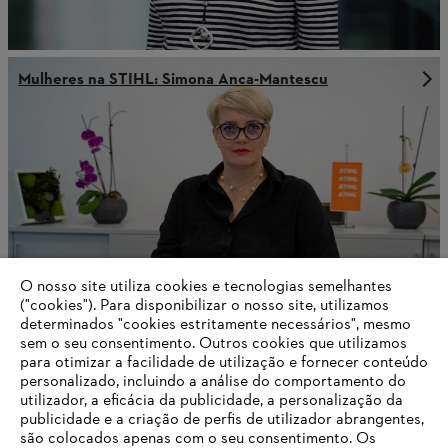
Mulheres na STIHL: Simona Anca-Mantescu
O nosso site utiliza cookies e tecnologias semelhantes
("cookies"). Para disponibilizar o nosso site, utilizamos
determinados "cookies estritamente necessários", mesmo
sem o seu consentimento. Outros cookies que utilizamos
para otimizar a facilidade de utilização e fornecer conteúdo
Mulheres na STIHL: Paula Garcia-Gutierrez
personalizado, incluindo a análise do comportamento do
utilizador, a eficácia da publicidade, a personalização da
publicidade e a criação de perfis de utilizador abrangentes,
são colocados apenas com o seu consentimento. Os