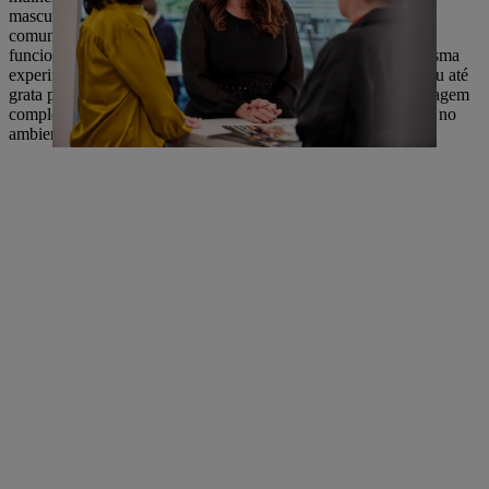
masculino em cargos equivalentes. Por outro lado, temos a
comunicação inapropriada, como comentários para com as
funcionárias que podem ser considerados humilhantes. Eu mesma
experimentei ambas as situações e, olhando em retrospecto, sou até
grata por isso. Essas experiências me levaram a ter uma abordagem
completamente diferente para lidar com esses assuntos críticos no
ambiente de trabalho.