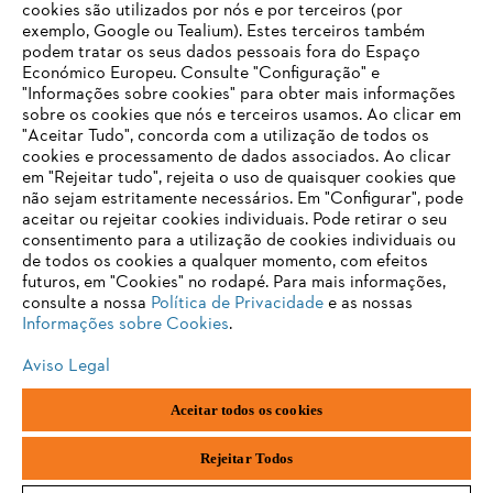
cookies são utilizados por nós e por terceiros (por
Informações para fornecedores
exemplo, Google ou Tealium). Estes terceiros também
Produtos
podem tratar os seus dados pessoais fora do Espaço
Contacto
Carreira
Económico Europeu. Consulte "Configuração" e
Sistema de denúncia
"Informações sobre cookies" para obter mais informações
sobre os cookies que nós e terceiros usamos. Ao clicar em
"Aceitar Tudo", concorda com a utilização de todos os
cookies e processamento de dados associados. Ao clicar
em "Rejeitar tudo", rejeita o uso de quaisquer cookies que
não sejam estritamente necessários. Em "Configurar", pode
aceitar ou rejeitar cookies individuais. Pode retirar o seu
consentimento para a utilização de cookies individuais ou
de todos os cookies a qualquer momento, com efeitos
futuros, em "Cookies" no rodapé. Para mais informações,
consulte a nossa
Política de Privacidade
e as nossas
Informações sobre Cookies
.
Aviso Legal
Aceitar todos os cookies
Impressão
Política de privacidade
Informações sobre cookies
Andreas Stihl, S.A.
Rejeitar Todos