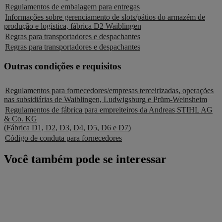
Regulamentos de embalagem para entregas
Informações sobre gerenciamento de slots/pátios do armazém de
produção e logística, fábrica D2 Waiblingen
Regras para transportadores e despachantes
Regras para transportadores e despachantes
Outras condições e requisitos
Regulamentos para fornecedores/empresas terceirizadas, operações
nas subsidiárias de Waiblingen, Ludwigsburg e Prüm-Weinsheim
Regulamentos de fábrica para empreiteiros da Andreas STIHL AG
& Co. KG
(Fábrica D1, D2, D3, D4, D5, D6 e D7)
Código de conduta para fornecedores
Você também pode se interessar