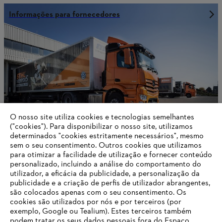
Informações para fornecedores
O nosso site utiliza cookies e tecnologias semelhantes
("cookies"). Para disponibilizar o nosso site, utilizamos
determinados "cookies estritamente necessários", mesmo
sem o seu consentimento. Outros cookies que utilizamos
para otimizar a facilidade de utilização e fornecer conteúdo
Contato
personalizado, incluindo a análise do comportamento do
utilizador, a eficácia da publicidade, a personalização da
publicidade e a criação de perfis de utilizador abrangentes,
são colocados apenas com o seu consentimento. Os
cookies são utilizados por nós e por terceiros (por
Informações para fornecedores
exemplo, Google ou Tealium). Estes terceiros também
Produtos
podem tratar os seus dados pessoais fora do Espaço