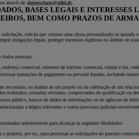
ou através de
datenschutz@stihl.de
.
ADOS, BASES LEGAIS E INTERESSES 
RCEIROS, BEM COMO PRAZOS DE AR
solicitação, solicita que criemos uma oferta personalizada ou quando 
mprir obrigações legais, proteger interesses legítimos no âmbito de no
e dados pessoais:
endereço comercial, números de telefone comercial, celular e fax, ende
ocessar transações de pagamento ou prevenir fraudes, incluindo número
me necessário, no âmbito de um projeto ou na celebração de um relacio
dos realizados, consultas enviadas, comprovantes de qualificação ou det
cesso público, bancos de dados de informações ou de agências de info
lacionadas a litígios relevantes e outros processos judiciais envolvend
encionadas anteriormente para alcançar as seguintes finalidades:
 projetos, por ex., para processar as solicitações do parceiro comercia