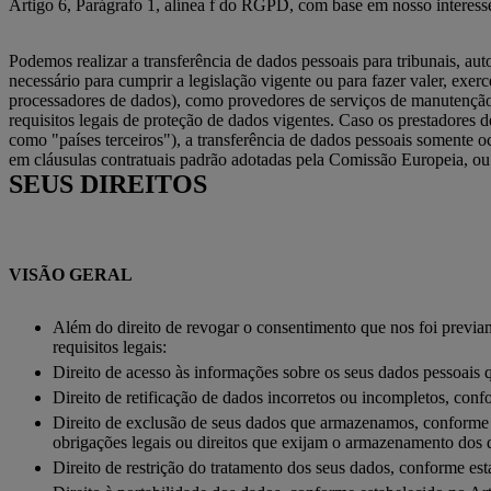
Artigo 6, Parágrafo 1, alínea f do RGPD, com base em nosso interess
Podemos realizar a transferência de dados pessoais para tribunais, au
necessário para cumprir a legislação vigente ou para fazer valer, exe
processadores de dados), como provedores de serviços de manutenção 
requisitos legais de proteção de dados vigentes. Caso os prestadore
como "países terceiros"), a transferência de dados pessoais somente 
em cláusulas contratuais padrão adotadas pela Comissão Europeia, o
SEUS DIREITOS
VISÃO GERAL
Além do direito de revogar o consentimento que nos foi previa
requisitos legais:
Direito de acesso às informações sobre os seus dados pessoa
Direito de retificação de dados incorretos ou incompletos, co
Direito de exclusão de seus dados que armazenamos, conforme e
obrigações legais ou direitos que exijam o armazenamento dos
Direito de restrição do tratamento dos seus dados, conforme e