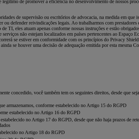
e legítimo de promover a eficiência no desenvolvimento de nossos proc
toridades de supervisão ou escritórios de advocacia, na medida em que i
rcer ou defender reivindicações legais. Ao trabalharmos com prestadores
de TI, eles atuam apenas conforme nossas instruções e estão obrigados
s de serviços não estejam localizados em países pertencentes ao Espaço
ocorrerá se estiver em conformidade com os princípios do Privacy Shiel
u ainda se houver uma decisão de adequação emitida por esta mesma C
mente concedido, você também tem os seguintes direitos, desde que sej
is que armazenamos, conforme estabelecido no Artigo 15 do RGPD
nforme estabelecido no Artigo 16 do RGPD
stabelecido no Artigo 17 do RGPD, desde que não haja prazos de reten
 dados
stabelecido no Artigo 18 do RGPD