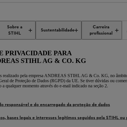
necedores
Política de privacidade para fornecedores
Sobre a
Carreira
Sustentabilidade
STIHL
profissional
E PRIVACIDADE PARA
REAS STIHL AG & CO. KG
ssoais realizado pela empresa ANDREAS STIHL AG & Co. KG, no âmbito
eral de Proteção de Dados (RGPD) da UE. Se tiver dúvidas ou coment
co a qualquer momento através do e-mail indicado na seção 2.
o responsável e do encarregado da proteção de dados
os, bases legais e interesses legítimos seguidos pela STIHL ou