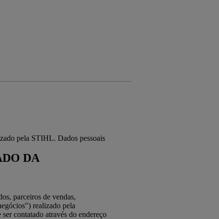
izado pela STIHL. Dados pessoais
ADO DA
dos, parceiros de vendas,
negócios") realizado pela
er contatado através do endereço