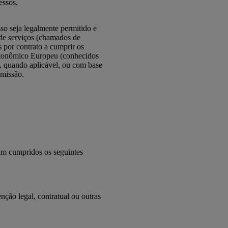
essos.
sso seja legalmente permitido e
 de serviços (chamados de
 por contrato a cumprir os
 Econômico Europeu (conhecidos
d, quando aplicável, ou com base
omissão.
am cumpridos os seguintes
ção legal, contratual ou outras