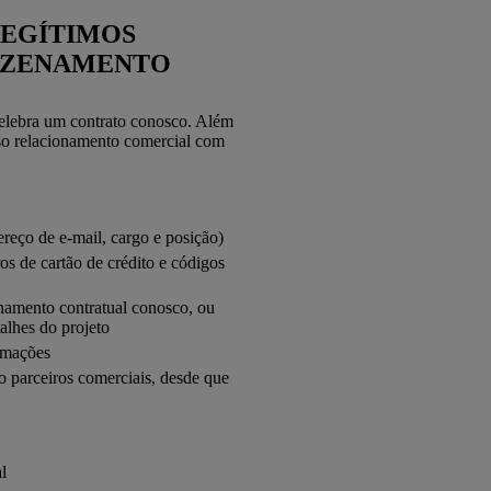
LEGÍTIMOS
MAZENAMENTO
celebra um contrato conosco. Além
sso relacionamento comercial com
reço de e-mail, cargo e posição)
s de cartão de crédito e códigos
namento contratual conosco, ou
alhes do projeto
rmações
o parceiros comerciais, desde que
l