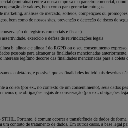
rcial (contratual) entre a nossa empresa e o parceiro comercial, como 
e recuperação de valores, bem como para gerenciar entregas
de marketing, análises de mercado, sorteios, competições ou promoções 
ços, bem como de nossos sites, prevenção e detecção de riscos de segur
conservação de registros comerciais e fiscais)
 assertividade, exercício e defesa de reivindicações legais
, alínea b, alínea c e alínea f do RGPD ou o seu consentimento expresso
 dados pessoais para alcançar as finalidades mencionadas anteriormente
 interesse legítimo decorre das finalidades mencionadas para a coleta 
mos coletá-los, é possível que as finalidades individuais descritas nã
e a coleta (por ex., no contexto de um consentimento), seus dados pe
 menos que obrigações legais de conservação (por ex., obrigações lega
o STIHL. Portanto, é comum ocorrer a transferência de dados de forma 
um contrato de tratamento de dados. Em outros casos, a base legal para